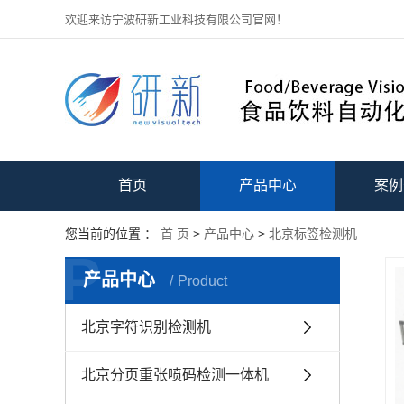
欢迎来访宁波研新工业科技有限公司官网！
首页
产品中心
案例
您当前的位置 ：
首 页
>
产品中心
>
北京标签检测机
P
产品中心
Product
北京字符识别检测机
北京分页重张喷码检测一体机